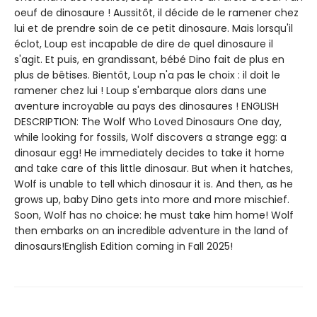
oeuf de dinosaure ! Aussitôt, il décide de le ramener chez
lui et de prendre soin de ce petit dinosaure. Mais lorsqu'il
éclot, Loup est incapable de dire de quel dinosaure il
s'agit. Et puis, en grandissant, bébé Dino fait de plus en
plus de bêtises. Bientôt, Loup n'a pas le choix : il doit le
ramener chez lui ! Loup s'embarque alors dans une
aventure incroyable au pays des dinosaures ! ENGLISH
DESCRIPTION: The Wolf Who Loved Dinosaurs One day,
while looking for fossils, Wolf discovers a strange egg: a
dinosaur egg! He immediately decides to take it home
and take care of this little dinosaur. But when it hatches,
Wolf is unable to tell which dinosaur it is. And then, as he
grows up, baby Dino gets into more and more mischief.
Soon, Wolf has no choice: he must take him home! Wolf
then embarks on an incredible adventure in the land of
dinosaurs!English Edition coming in Fall 2025!